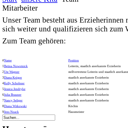
Mitarbeiter
Unser Team besteht aus Erzieherinnen m
sich weiter und qualifizieren sich zum
Zum Team gehören:
#
Name
Position
1
Betina Nowotnick
Leiterin, staatlich anerkannte Erzieherin
2
Ute Wagner
stellvertretene Leiterin und staatlich anerkan
3
Diana Krüger
staatlich anerkannte Erzieherin
4
Kelly Schobner
staatlich anerkannte Erzieherin
5
Jessica Jendryke
staatlich anerkannte Erzieherin
6
Julia Brauner
staatlich anerkannte Erzieherin
7
Nancy Seliger
staatlich anerkannte Erzieherin
8
Diana Witkowski
Köchin
9
Jens Noack
Hausmeister